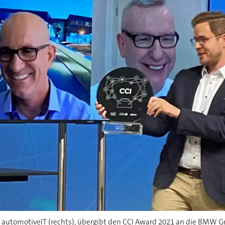
 automotiveIT (rechts), übergibt den CCI Award 2021 an die BMW G