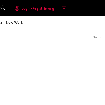
Login/Registrierung
nz
New Work
ANZEIGE