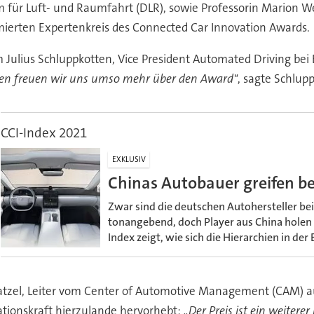
ür Luft- und Raumfahrt (DLR), sowie Professorin Marion Wei
ierten Expertenkreis des Connected Car Innovation Awards.
 Julius Schluppkotten, Vice President Automated Driving be
rten freuen wir uns umso mehr über den Award"
, sagte Schlupp
CCI-Index 2021
EXKLUSIV
Chinas Autobauer greifen b
Zwar sind die deutschen Autohersteller be
tonangebend, doch Player aus China holen 
Index zeigt, wie sich die Hierarchien in de
tzel, Leiter vom Center of Automotive Management (CAM) auch
vationskraft hierzulande hervorhebt:
„Der Preis ist ein weitere