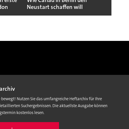
n erste
Wie Cariad in Berlin den
Wie A
ndon
Neustart schaffen will
sicht
archiv
e bewegt! Nutzen Sie das umfangreiche Heftarchiv für Ihre
detaillierten Suchergebnissen. Die aktuellste Ausgabe können
gstermin kostenlos lesen.