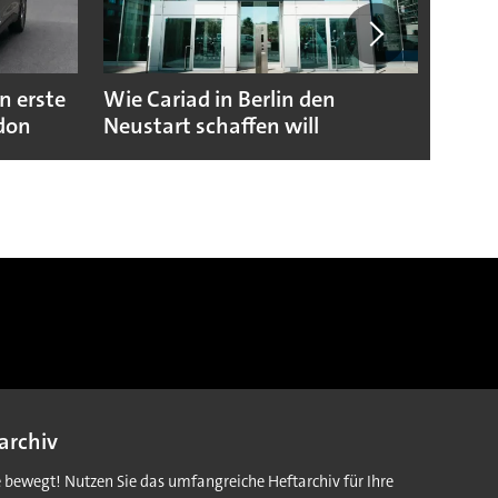
n erste
Wie Cariad in Berlin den
Wie A
ndon
Neustart schaffen will
sicht
archiv
e bewegt! Nutzen Sie das umfangreiche Heftarchiv für Ihre