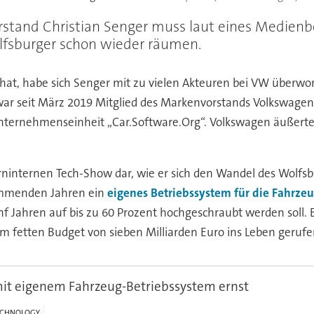
tand Christian Senger muss laut eines Medienberi
lfsburger schon wieder räumen.
hat, habe sich Senger mit zu vielen Akteuren bei VW überwo
r seit März 2019 Mitglied des Markenvorstands Volkswagen P
en Unternehmenseinheit „Car.Software.Org“. Volkswagen äußert
erninternen Tech-Show dar, wie er sich den Wandel des Wolf
kommenden Jahren ein
eigenes Betriebssystem für die Fahrze
f Jahren auf bis zu 60 Prozent hochgeschraubt werden soll
 fetten Budget von sieben Milliarden Euro ins Leben gerufe
it eigenem Fahrzeug-Betriebssystem ernst
ECHNOLOGY