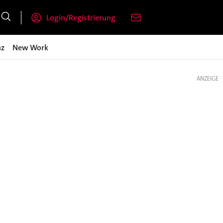
Login/Registrierung
nz
New Work
ANZEIGE