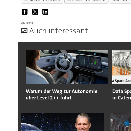
ANZEIGE
A
uch interessant
Warum der Weg zur Autonomie
Data Spa
über Level 2++ führt
in Cate