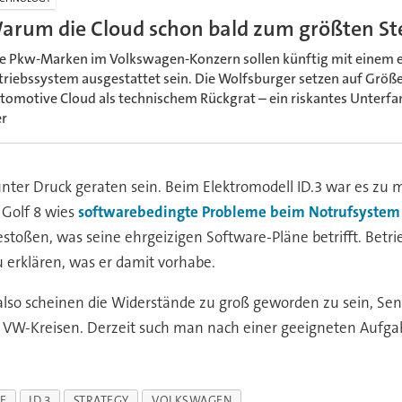
arum die Cloud schon bald zum größten St
le Pkw-Marken im Volkswagen-Konzern sollen künftig mit einem e
triebssystem ausgestattet sein. Die Wolfsburger setzen auf Größe
tomotive Cloud als technischem Rückgrat – ein riskantes Unterfa
er
r unter Druck geraten sein. Beim Elektromodell ID.3 war es 
Golf 8 wies
softwarebedingte Probleme beim Notrufsystem 
toßen, was seine ehrgeizigen Software-Pläne betrifft. Betri
erklären, was er damit vorhabe.
lso scheinen die Widerstände zu groß geworden zu sein, Se
in VW-Kreisen. Derzeit such man nach einer geeigneten Aufgab
E
ID.3
STRATEGY
VOLKSWAGEN