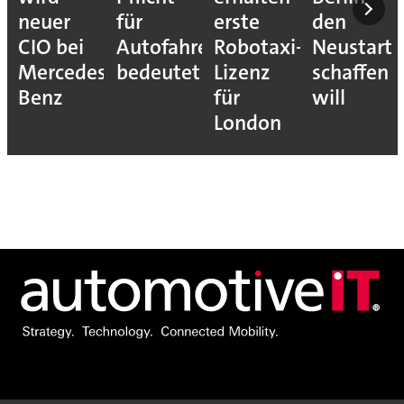
neuer
für
erste
den
CIO bei
Autofahrer
Robotaxi-
Neustart
Mercedes-
bedeutet
Lizenz
schaffen
Benz
für
will
London