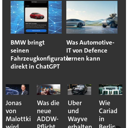
BMW bringt
Was Automotive-
seinen
IT von Defence
Fahrzeugkonfigurator
lernen kann
direkt in ChatGPT
Jonas
Was die
Uber
Wie
von
neue
und
Cariad
Malottki
ADDW-
Wayve
in
wird
Pflicht
erhalten
Berlin