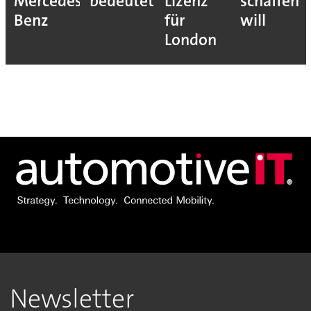
Mercedes-
bedeutet
Lizenz
schaffen
Benz
für
will
London
Newsletter