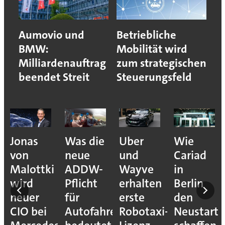
Aumovio und
Betriebliche
BMW:
Mobilität wird
Milliardenauftrag
zum strategischen
beendet Streit
Steuerungsfeld
Jonas
Was die
Uber
Wie
von
neue
und
Cariad
Malottki
ADDW-
Wayve
in
wird
Pflicht
erhalten
Berlin
neuer
für
erste
den
CIO bei
Autofahrer
Robotaxi-
Neustart