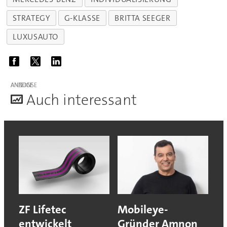
STRATEGY
G-KLASSE
BRITTA SEEGER
LUXUSAUTO
ANZEIGE
A
uch interessant
ZF Lifetec
Mobileye-
entwickelt
Gründer Amnon