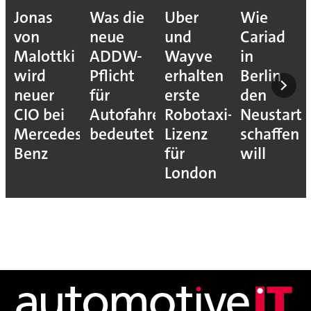
Jonas
Was die
Uber
Wie
von
neue
und
Cariad
Malottki
ADDW-
Wayve
in
wird
Pflicht
erhalten
Berlin
neuer
für
erste
den
CIO bei
Autofahrer
Robotaxi-
Neustart
Mercedes-
bedeutet
Lizenz
schaffen
Benz
für
will
London