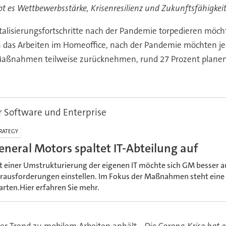
bt es Wettbewerbsstärke, Krisenresilienz und Zukunftsfähigkei
lisierungsfortschritte nach der Pandemie torpedieren möchte
 das Arbeiten im Homeoffice, nach der Pandemie möchten j
 Maßnahmen teilweise zurücknehmen, rund 27 Prozent planen
r Software und Enterprise
RATEGY
eneral Motors spaltet IT-Abteilung auf
t einer Umstrukturierung der eigenen IT möchte sich GM besser
rausforderungen einstellen. Im Fokus der Maßnahmen steht eine 
arten.Hier erfahren Sie mehr.
der Trend zu mobilem Arbeiten anhält.
„Die Corona-Krise hat 