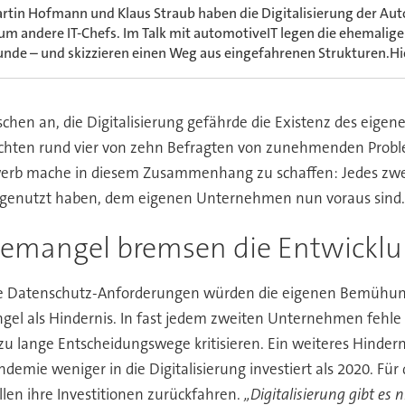
rtin Hofmann und Klaus Straub haben die Digitalisierung der Aut
um andere IT-Chefs. Im Talk mit automotiveIT legen die ehemaligen
nde – und skizzieren einen Weg aus eingefahrenen Strukturen.Hie
chen an, die Digitalisierung gefährde die Existenz des eig
ichten rund vier von zehn Befragten von zunehmenden Proble
werb mache in diesem Zusammenhang zu schaffen: Jedes zweit
en genutzt haben, dem eigenen Unternehmen nun voraus sind.
temangel bremsen die Entwickl
 die Datenschutz-Anforderungen würden die eigenen Bemühu
 als Hindernis. In fast jedem zweiten Unternehmen fehle im 
u lange Entscheidungswege kritisieren. Ein weiteres Hindern
emie weniger in die Digitalisierung investiert als 2020. F
len ihre Investitionen zurückfahren.
„Digitalisierung gibt es 