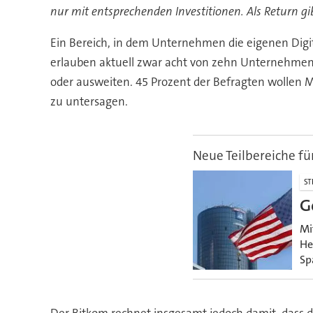
nur mit entsprechenden Investitionen. Als Return gi
Ein Bereich, in dem Unternehmen die eigenen Digita
erlauben aktuell zwar acht von zehn Unternehmen
oder ausweiten. 45 Prozent der Befragten wollen
zu untersagen.
Neue Teilbereiche fü
ST
G
Mi
He
Sp
Der Bitkom rechnet insgesamt jedoch damit, dass 