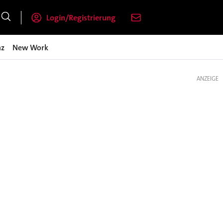
Login/Registrierung
nz
New Work
ANZEIGE