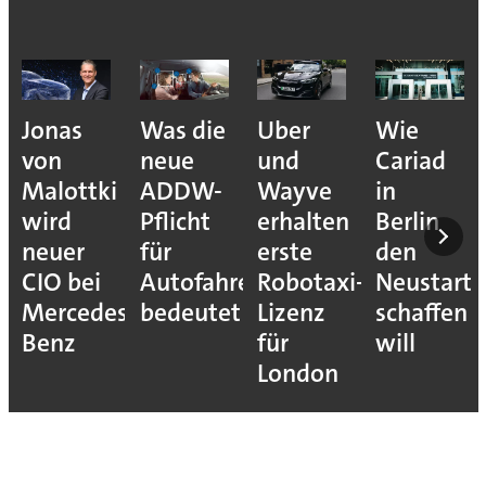
Jonas
Was die
Uber
Wie
von
neue
und
Cariad
Malottki
ADDW-
Wayve
in
wird
Pflicht
erhalten
Berlin
neuer
für
erste
den
CIO bei
Autofahrer
Robotaxi-
Neustart
Mercedes-
bedeutet
Lizenz
schaffen
Benz
für
will
London