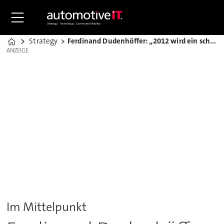
Strategy
Ferdinand Dudenhöffer: „2012 wird ein schweres Jahr“
Home
ANZEIGE
ANZEIGE
Im Mittelpunkt