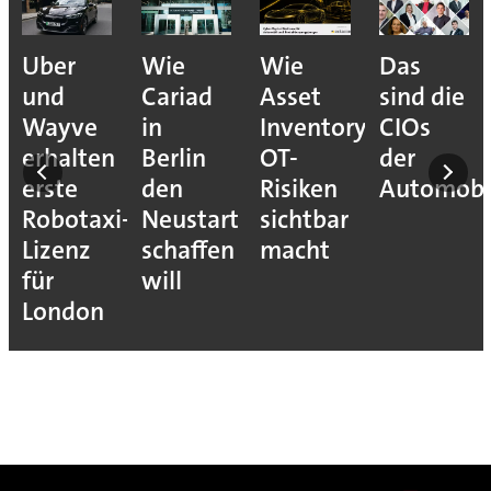
Uber
Wie
Wie
Das
und
Cariad
Asset
sind die
Wayve
in
Inventory
CIOs
erhalten
Berlin
OT-
der
erste
den
Risiken
Automobil
er
Robotaxi-
Neustart
sichtbar
t
Lizenz
schaffen
macht
für
will
London