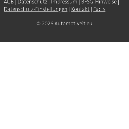
AGB
|
Datenschutz
|
Impressum
|
BFSG-Hinweise
|
Datenschutz-Einstellungen
|
Kontakt
|
Facts
© 2026 Automotiveit.eu