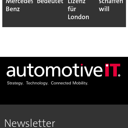
Mercedes-
bedeutet
Lizenz
schaffen
Benz
für
will
London
Newsletter