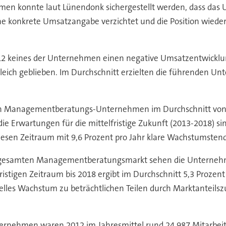
 konnte laut Lünendonk sichergestellt werden, dass das U
konkrete Umsatzangabe verzichtet und die Position wieder m
2 keines der Unternehmen einen negative Umsatzentwicklun
gleich geblieben. Im Durchschnitt erzielten die führenden 
den Managementberatungs-Unternehmen im Durchschnitt von 
 Erwartungen für die mittelfristige Zukunft (2013-2018) sin
esen Zeitraum mit 9,6 Prozent pro Jahr klare Wachstumsten
esamten Managementberatungsmarkt sehen die Unternehmen
ristigen Zeitraum bis 2018 ergibt im Durchschnitt 5,3 Prozent
les Wachstum zu beträchtlichen Teilen durch Marktanteil
ehmen waren 2012 im Jahresmittel rund 24.987 Mitarbeiter