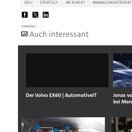
BDU
STRATEGY
MCKINSEY
MANAGEMENTBERA
ANZEIGE
A
uch interessant
Der Volvo EX60 | AutomotiveIT
Jonas v
bei Mer