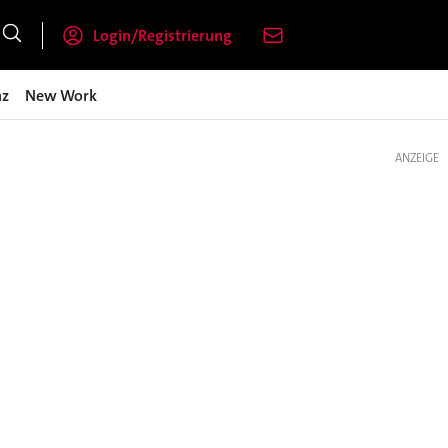
Login/Registrierung
nz
New Work
ANZEIGE