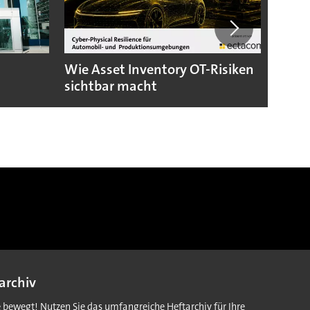
Wie Asset Inventory OT-Risiken
Das s
sichtbar macht
Autom
archiv
e bewegt! Nutzen Sie das umfangreiche Heftarchiv für Ihre