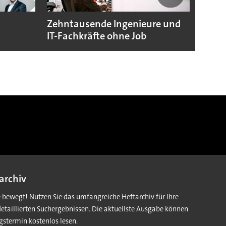
Zehntausende Ingenieure und
Zoox 
IT-Fachkräfte ohne Job
mit R
archiv
e bewegt! Nutzen Sie das umfangreiche Heftarchiv für Ihre
detaillierten Suchergebnissen. Die aktuellste Ausgabe können
gstermin kostenlos lesen.