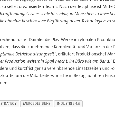
 zu selbst organisierten Teams. Nach der Testphase ist Mitte
kräftemangels ist es schlicht schlau, in Menschen zu investie
 die ohnehin beschlossene Einführung neuer Technologien zu sc
rechend rüstet Daimler die Pkw-Werke im globalen Produkti
rstützen, dass die zunehmende Komplexität und Varianz in der 
optimale Betriebsnutzungszeit“
, erläutert Produktionschef Ma
er Produktion weiterhin Spaß macht, im Büro wie am Band.“
E
xiblere und kurzfristiger zu vereinbarende Einsatzzeiten und
atzkräfte, um die Mitarbeiterwünsche in Bezug auf ihren Einsa
nnen.
STRATEGY
MERCEDES-BENZ
INDUSTRIE 4.0