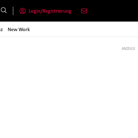
Login/Registrierung
nz
New Work
ANZEIGE