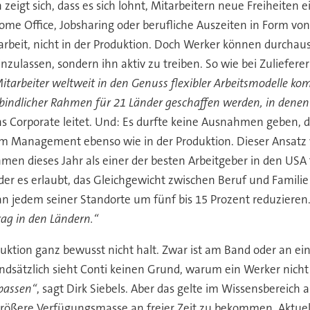
n zeigt sich, dass es sich lohnt, Mitarbeitern neue Freiheiten
ome Office, Jobsharing oder berufliche Auszeiten in Form von
eit, nicht in der Produktion. Doch Werker können durchaus a
einzulassen, sondern ihn aktiv zu treiben. So wie bei Zuliefe
Mitarbeiter weltweit in den Genuss flexibler Arbeitsmodelle kom
bindlicher Rahmen für 21 Länder geschaffen werden, in denen 
ions Corporate leitet. Und: Es durfte keine Ausnahmen geben, d
Management ebenso wie in der Produktion. Dieser Ansatz war
ehmen dieses Jahr als einer der besten Arbeitgeber in den US
 der es erlaubt, das Gleichgewicht zwischen Beruf und Famili
 jedem seiner Standorte um fünf bis 15 Prozent reduzieren.
trag in den Ländern.“
uktion ganz bewusst nicht halt. Zwar ist am Band oder an ei
ndsätzlich sieht Conti keinen Grund, warum ein Werker nicht 
 passen“
, sagt Dirk Siebels. Aber das gelte im Wissensbereich
größere Verfügungsmasse an freier Zeit zu bekommen. Aktuell