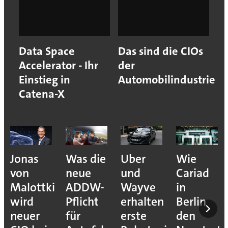
Data Space
Das sind die CIOs
Accelerator - Ihr
der
Einstieg in
Automobilindustrie
Catena-X
Jonas
Was die
Uber
Wie
von
neue
und
Cariad
Malottki
ADDW-
Wayve
in
wird
Pflicht
erhalten
Berlin
neuer
für
erste
den