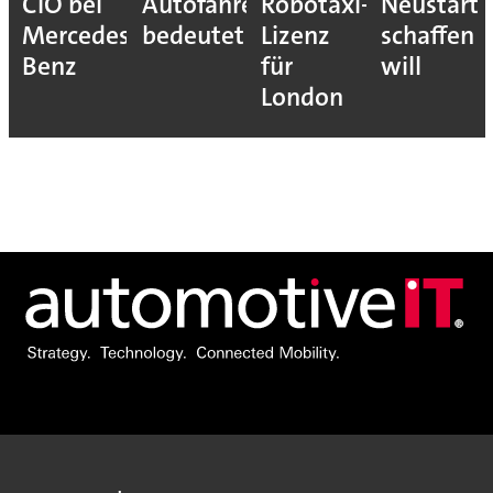
CIO bei
Autofahrer
Robotaxi-
Neustart
Mercedes-
bedeutet
Lizenz
schaffen
Benz
für
will
London