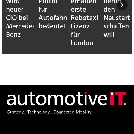
wird
Pflicht
erhalten
Berlin
neuer
für
erste
den
CIO bei
Autofahrer
Robotaxi-
Neustart
Mercedes-
bedeutet
Lizenz
schaffen
Benz
für
will
London