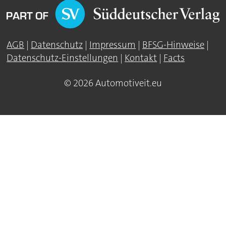
AGB
|
Datenschutz
|
Impressum
|
BFSG-Hinweise
|
Datenschutz-Einstellungen
|
Kontakt
|
Facts
© 2026 Automotiveit.eu