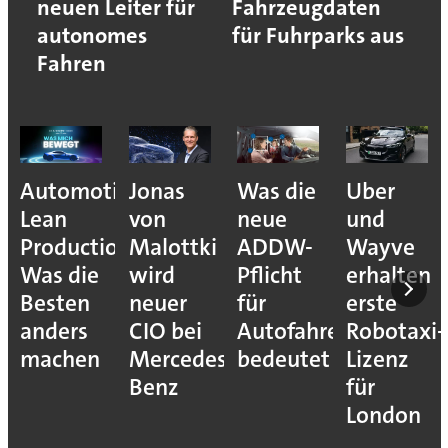
neuen Leiter für
Fahrzeugdaten
autonomes
für Fuhrparks aus
Fahren
Automotive
Jonas
Was die
Uber
Lean
von
neue
und
Production:
Malottki
ADDW-
Wayve
Was die
wird
Pflicht
erhalten
Besten
neuer
für
erste
anders
CIO bei
Autofahrer
Robotaxi-
machen
Mercedes-
bedeutet
Lizenz
Benz
für
London