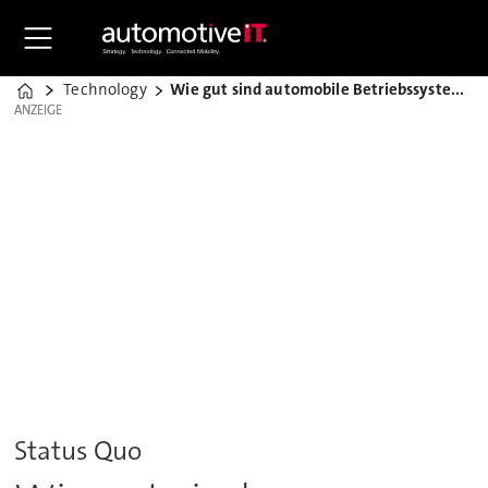
Technology
Wie gut sind automobile Betriebssysteme?
Home
ANZEIGE
ANZEIGE
Status Quo