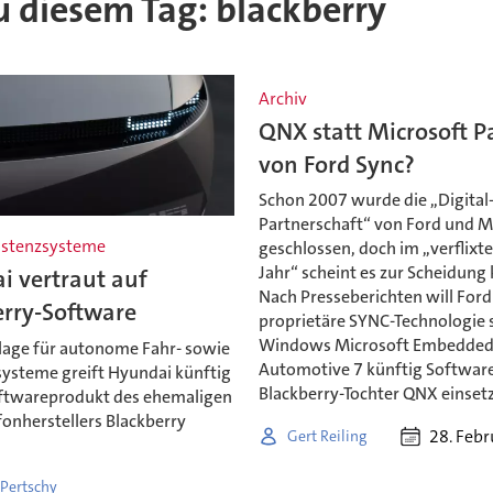
zu diesem Tag: blackberry
Archiv
QNX statt Microsoft P
von Ford Sync?
Schon 2007 wurde die ,,Digital
Partnerschaft“ von Ford und M
istenzsysteme
geschlossen, doch im ,,verflixt
Jahr“ scheint es zur Scheidun
i vertraut auf
Nach Presseberichten will Ford
erry-Software
proprietäre SYNC-Technologie 
Windows Microsoft Embedde
lage für autonome Fahr- sowie
Automotive 7 künftig Software
systeme greift Hyundai künftig
Blackberry-Tochter QNX einset
oftwareprodukt des ehemaligen
onherstellers Blackberry
28. Feb
Gert Reiling
 Pertschy