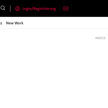
Login/Registrierung
nz
New Work
ANZEIGE