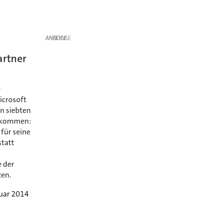
ANZEIGE
artner
-
icrosoft
en siebten
g kommen:
 für seine
statt
d
 der
zen.
ruar 2014