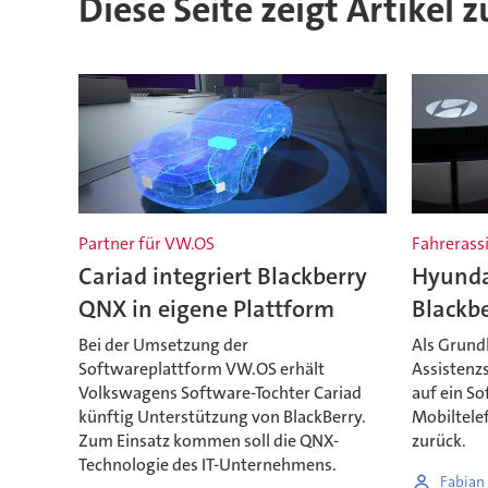
Diese Seite zeigt Artikel 
Partner für VW.OS
Fahrerass
Cariad integriert Blackberry
Hyunda
QNX in eigene Plattform
Blackb
Bei der Umsetzung der
Als Grund
Softwareplattform VW.OS erhält
Assistenz
Volkswagens Software-Tochter Cariad
auf ein S
künftig Unterstützung von BlackBerry.
Mobiltelef
Zum Einsatz kommen soll die QNX-
zurück.
Technologie des IT-Unternehmens.
Fabian