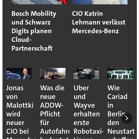
Bosch Mobility
CIO Katrin
und Schwarz
Lehmann verlässt
Digits planen
Mercedes-Benz
Cloud-
Partnerschaft
Jonas
Was die
Uber
Wie
von
neue
und
Cariad
Malottki
ADDW-
Wayve
in
wird
Pflicht
erhalten
Berlin
neuer
für
erste
den
CIO bei
Autofahrer
Robotaxi-
Neustart