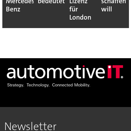
Mercedes-
bedeutet
Lizenz
schaffen
Benz
für
will
London
Newsletter