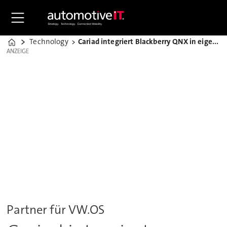
Technology
Cariad integriert Blackberry QNX in eigene Plattform
Home
ANZEIGE
ANZEIGE
Partner für VW.OS