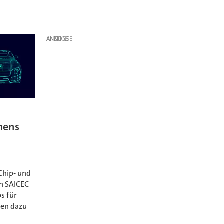
ANZEIGE
mens
Chip- und
n SAICEC
s für
zen dazu