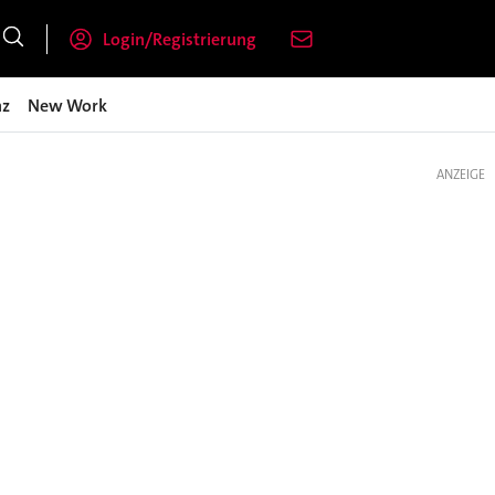
Login/Registrierung
nz
New Work
ANZEIGE