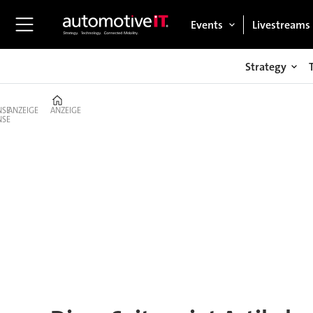
Events
Livestreams
Strategy
Home
ANZEIGE
ANZEIGE
Tag:
digitale
zwillinge