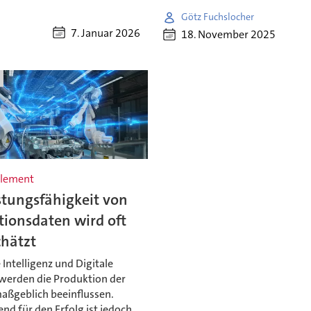
Götz Fuchslocher
7. Januar 2026
18. November 2025
blement
stungsfähigkeit von
tionsdaten wird oft
chätzt
 Intelligenz und Digitale
 werden die Produktion der
aßgeblich beeinflussen.
nd für den Erfolg ist jedoch