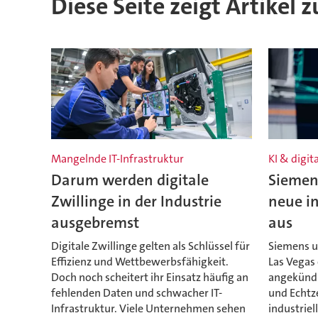
Diese Seite zeigt Artikel 
Mangelnde IT-Infrastruktur
KI & digit
Darum werden digitale
Siemen
Zwillinge in der Industrie
neue in
ausgebremst
aus
Digitale Zwillinge gelten als Schlüssel für
Siemens u
Effizienz und Wettbewerbsfähigkeit.
Las Vegas 
Doch noch scheitert ihr Einsatz häufig an
angekündig
fehlenden Daten und schwacher IT-
und Echtze
Infrastruktur. Viele Unternehmen sehen
industriel