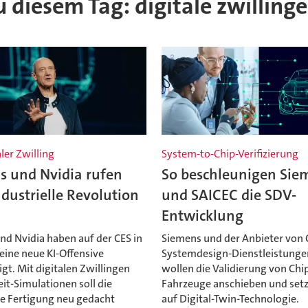
zu diesem Tag: digitale zwillinge
aler Zwilling
System-to-Chip-Verifizierung
s und Nvidia rufen
So beschleunigen Sie
dustrielle Revolution
und SAICEC die SDV-
Entwicklung
nd Nvidia haben auf der CES in
Siemens und der Anbieter von 
eine neue KI-Offensive
Systemdesign-Dienstleistunge
t. Mit digitalen Zwillingen
wollen die Validierung von Chip
it-Simulationen soll die
Fahrzeuge anschieben und set
le Fertigung neu gedacht
auf Digital-Twin-Technologie.