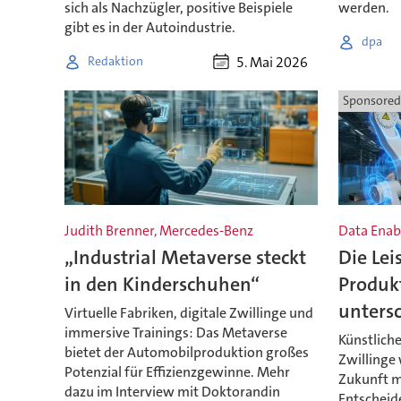
sich als Nachzügler, positive Beispiele
werden.
gibt es in der Autoindustrie.
dpa
5. Mai 2026
Redaktion
Sponsored
Judith Brenner, Mercedes-Benz
Data Ena
„Industrial Metaverse steckt
Die Lei
in den Kinderschuhen“
Produk
unters
Virtuelle Fabriken, digitale Zwillinge und
immersive Trainings: Das Metaverse
Künstliche
bietet der Automobilproduktion großes
Zwillinge
Potenzial für Effizienzgewinne. Mehr
Zukunft m
dazu im Interview mit Doktorandin
Entscheide