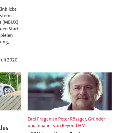
inblicke
ystems
e (MBUX),
 den Start
spielen
rung,
 Juli 2020
Drei Fragen an Peter Rössger, Gründer
und Inhaber von Beyond HMI
des