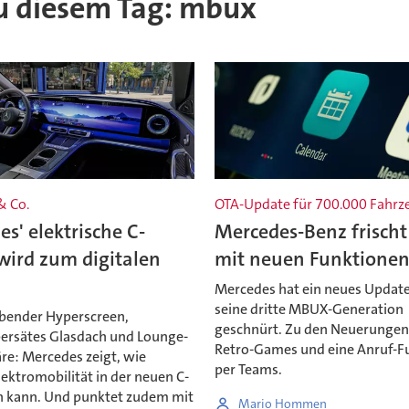
 zu diesem Tag: mbux
& Co.
OTA-Update für 700.000 Fahrz
s' elektrische C-
Mercedes-Benz frisc
wird zum digitalen
mit neuen Funktionen
Mercedes hat ein neues Update
seine dritte MBUX-Generation
bender Hyperscreen,
geschnürt. Zu den Neuerunge
ersätes Glasdach und Lounge-
Retro-Games und eine Anruf-F
e: Mercedes zeigt, wie
per Teams.
lektromobilität in der neuen C-
in kann. Und punktet zudem mit
Mario Hommen