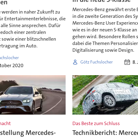
len
Mercedes-Benz gewährt erste E
 werden in naher Zukunft zu
in die zweite Generation des S
r Entertainmenterlebnisse, die
Mercedes-Benz User Experienc
alle Sinne ansprechen. Dafür
wie es in der neuen S-Klasse an
jedoch einer zentralen
gehen wird. Besondere Rollen 
z sowie einer blitzschnellen
dabei die Themen Personalisie
tragung im Auto.
Digitalisierung sowie Design.
uchslocher
8.
Götz Fuchslocher
ktober 2020
macht
Das Beste zum Schluss
stellung Mercedes-
Technikbericht: Merce