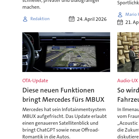
schneller, privater und dialogfähiger
Sportlich
machen.
Mario
24. April 2026
Redaktion
21. Ap
OTA-Update
Audio-UX
Diese neuen Funktionen
So wir
bringt Mercedes fürs MBUX
Fahrze
Mercedes hat sein Infotainmentsystem
In Ilmena
MBUX aufgefrischt. Das Update erlaubt
vom Fraun
einen genaueren Satellitenblick und
„Acoustic
bringt ChatGPT sowie neue Offroad-
die Zukun
Romantik in die Autos.
diskutier