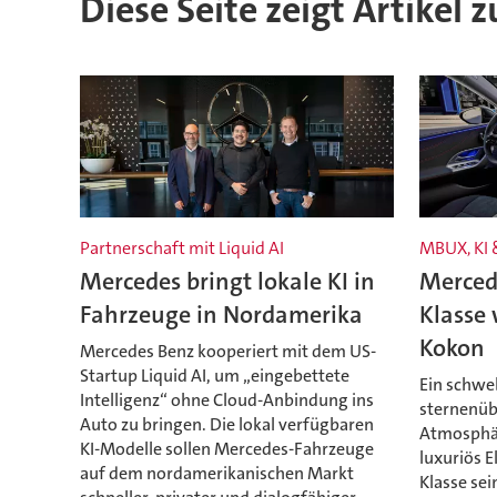
Diese Seite zeigt Artikel
Partnerschaft mit Liquid AI
MBUX, KI 
Mercedes bringt lokale KI in
Mercede
Fahrzeuge in Nordamerika
Klasse 
Kokon
Mercedes Benz kooperiert mit dem US-
Startup Liquid AI, um „eingebettete
Ein schwe
Intelligenz“ ohne Cloud-Anbindung ins
sternenüb
Auto zu bringen. Die lokal verfügbaren
Atmosphär
KI-Modelle sollen Mercedes-Fahrzeuge
luxuriös E
auf dem nordamerikanischen Markt
Klasse se