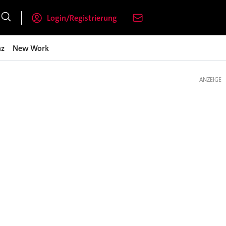
Login/Registrierung
nz
New Work
ANZEIGE