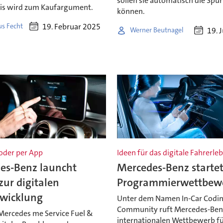
sollen sie automatisch die Spu
is wird zum Kaufargument.
können.
19. Februar 2025
us Fecht
19. 
Werner Beutnagel
der per App
Ideen für das digitale Fahrerle
es-Benz launcht
Mercedes-Benz starte
zur digitalen
Programmierwettbew
wicklung
Unter dem Namen In-Car Codi
Community ruft Mercedes-Ben
Mercedes me Service Fuel &
internationalen Wettbewerb f