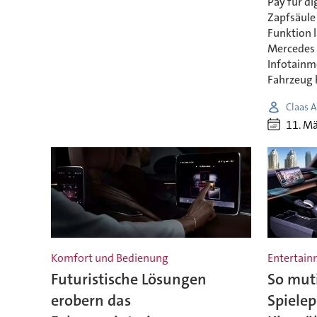
Pay für di
Zapfsäule 
Funktion l
Mercedes 
Infotain
Fahrzeug 
Claas A
11. M
Komfort und Bedienung
Entertain
Futuristische Lösungen
So mut
erobern das
Spiele