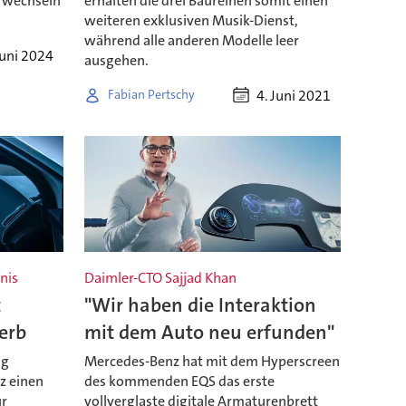
r wechseln
erhalten die drei Baureihen somit einen
weiteren exklusiven Musik-Dienst,
während alle anderen Modelle leer
Juni 2024
ausgehen.
4. Juni 2021
Fabian Pertschy
bnis
Daimler-CTO Sajjad Khan
t
"Wir haben die Interaktion
erb
mit dem Auto neu erfunden"
ng
Mercedes-Benz hat mit dem Hyperscreen
z einen
des kommenden EQS das erste
ür
vollverglaste digitale Armaturenbrett