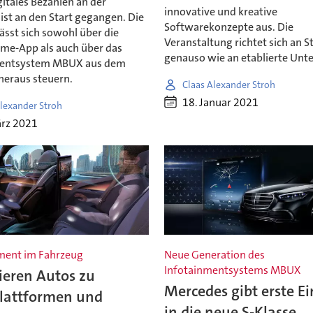
gitales Bezahlen an der
innovative und kreative
ist an den Start gegangen. Die
Softwarekonzepte aus. Die
ässt sich sowohl über die
Veranstaltung richtet sich an S
me-App als auch über das
genauso wie an etablierte Un
mentsystem MBUX aus dem
heraus steuern.
Claas Alexander Stroh
18. Januar 2021
lexander Stroh
ärz 2021
ment im Fahrzeug
Neue Generation des
Infotainmentsystems MBUX
ieren Autos zu
Mercedes gibt erste Ei
plattformen und
in die neue S-Klasse