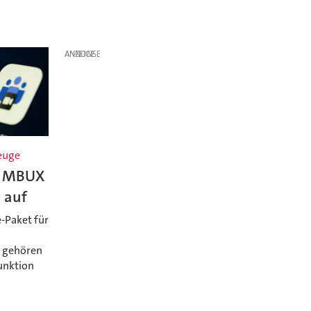
ANZEIGE
euge
ht MBUX
 auf
-Paket für
n gehören
unktion