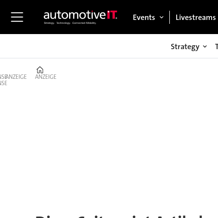
Events
Livestreams
Strategy
Home
ANZEIGE
ANZEIGE
Tag:
mbux