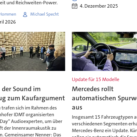
keit und Reichweiten-Power.
4. Dezember 2025
 Hommen
Michael Specht
ril 2026
Update für 15 Modelle
d der Sound im
Mercedes rollt
ug zum Kaufargument
automatischen Spurw
aus
u trafen sich im Rahmen des
hofer IDMT organisierten
Insgesamt 15 Fahrzeugtypen a
 Day“ Audioexperten, um über
verschiedenen Segmenten erha
ft der Innenraumakustik zu
Mercedes-Benz ein Update. Kün
en. Gemeinsamer Nenner: Das