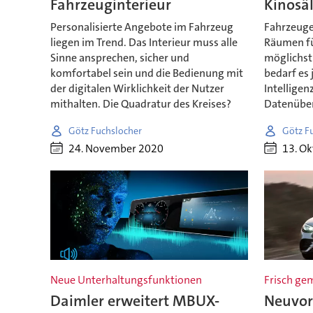
Fahrzeuginterieur
Kinosä
Personalisierte Angebote im Fahrzeug
Fahrzeuge
liegen im Trend. Das Interieur muss alle
Räumen fü
Sinne ansprechen, sicher und
möglichst 
komfortabel sein und die Bedienung mit
bedarf es 
der digitalen Wirklichkeit der Nutzer
Intelligen
mithalten. Die Quadratur des Kreises?
Datenüber
Götz Fuchslocher
Götz F
24. November 2020
13. O
Neue Unterhaltungsfunktionen
Frisch ge
Daimler erweitert MBUX-
Neuvor