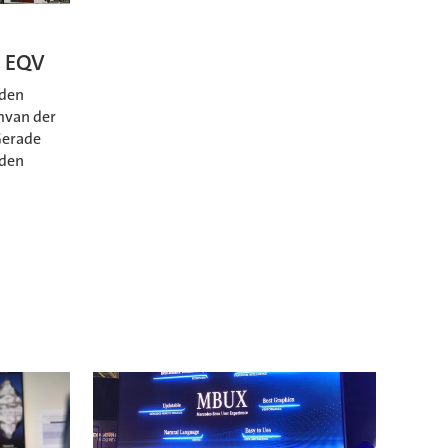
s EQV
den
mvan der
Gerade
 den