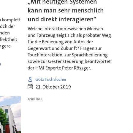
„Mit heutigen Systemen
kann man sehr menschlich
und direkt interagieren“
u komplett
noch der
Welche Interaktion zwischen Mensch
enden
und Fahrzeug zeigt sich als probater Weg
liebtheit
für die Bedienung von Autos der
üngere
Gegenwart und Zukunft? Fragen zur
Touchinteraktion, zur Sprachbedienung
sowie zur Gestensteuerung beantwortet
m
der HMI-Experte Peter Rössger.
Götz Fuchslocher
21. Oktober 2019
ANZEIGE