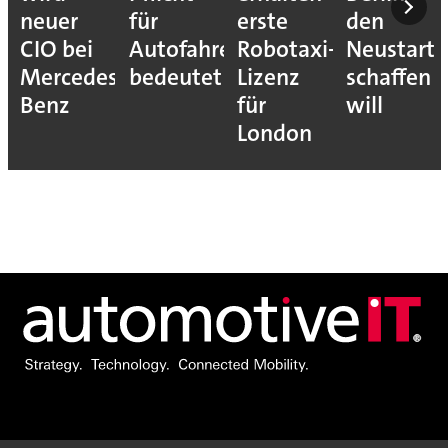
neuer
für
erste
den
CIO bei
Autofahrer
Robotaxi-
Neustart
Mercedes-
bedeutet
Lizenz
schaffen
Benz
für
will
London