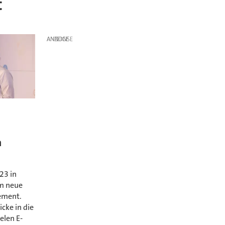
t
ANZEIGE
n
23 in
m neue
ement.
icke in die
elen E-