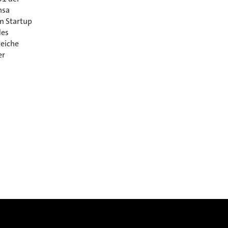
nsa
m Startup
des
reiche
er