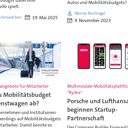
sbudget dabei eine
Autos und Mobilitätsbudgets?
lle spielt.
Werner Beutnagel
19. Mai 2025
Schmiedchen
9. November 2023
vangebote für Mitarbeiter
Multimodale Mobilitätsplattf
"Rydes"
s Mobilitätsbudget
Porsche und Lufthans
enstwagen ab?
beginnen Startup-
ternehmen und Institutionen
Partnerschaft
uerdings auf Mobilitätsbudgets
itarbeiter. Damit könnte es
Der Company Builder Forward