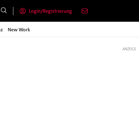
Login/Registrierung
nz
New Work
ANZEIGE