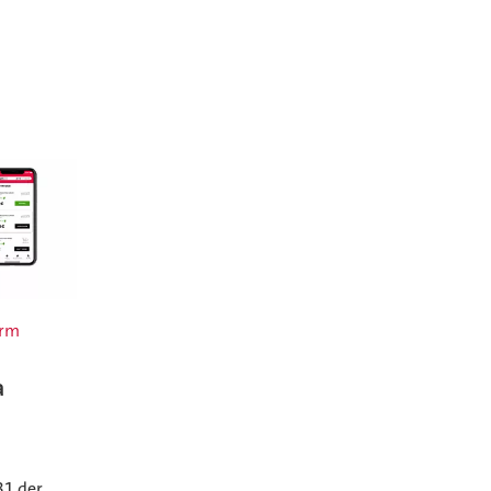
orm
a
31 der