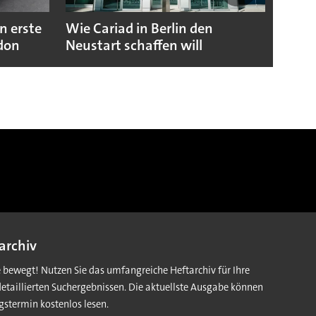
n erste
Wie Cariad in Berlin den
Wie A
ndon
Neustart schaffen will
sicht
archiv
e bewegt! Nutzen Sie das umfangreiche Heftarchiv für Ihre
detaillierten Suchergebnissen. Die aktuellste Ausgabe können
gstermin kostenlos lesen.