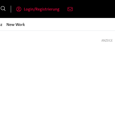
Login/Registrierung
nz
New Work
ANZEIGE