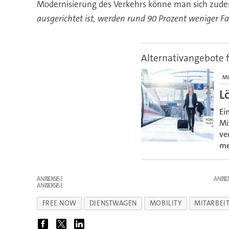
Modernisierung des Verkehrs könne man sich zud
ausgerichtet ist, werden rund 90 Prozent weniger Fa
Alternativangebote f
MO
L
Ei
Mi
ve
me
ANZEIGE
ANZE
ANZEIGE
FREE NOW
DIENSTWAGEN
MOBILITY
MITARBEI