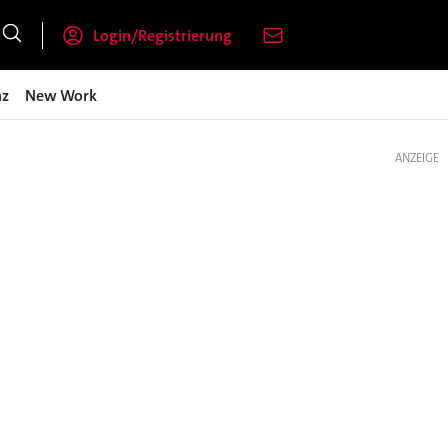
Login/Registrierung
nz
New Work
ANZEIGE