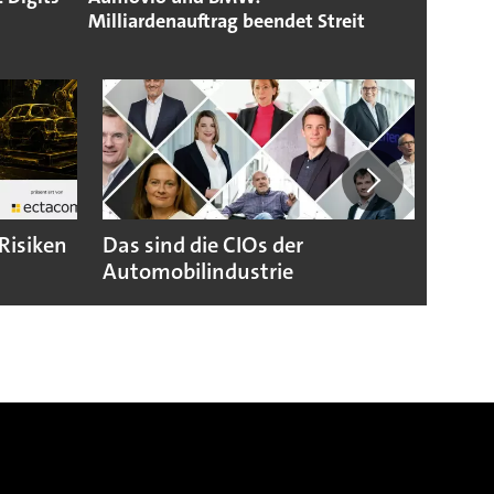
Milliardenauftrag beendet Streit
Risiken
Das sind die CIOs der
Zehnt
Automobilindustrie
IT-Fa