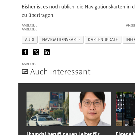
Bisher ist es noch üblich, die Navigationskarten in
zu übertragen.
ANZEIGE
ANZE
ANZEIGE
AUDI
NAVIGATIONSKARTE
KARTENUPDATE
INF
ANZEIGE
A
uch interessant
Hyundai beruft neuen Leiter für
Eigene 