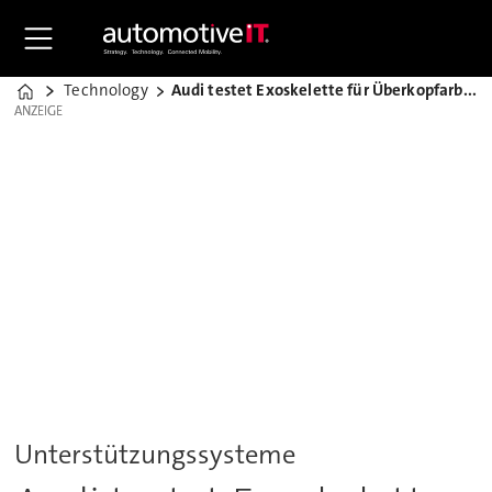
Technology
Audi testet Exoskelette für Überkopfarbeiten
Home
ANZEIGE
ANZEIGE
Unterstützungssysteme