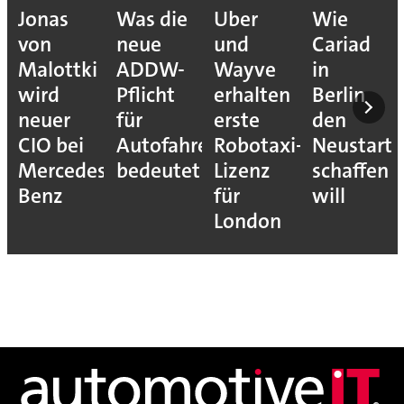
Jonas
Was die
Uber
Wie
von
neue
und
Cariad
Malottki
ADDW-
Wayve
in
wird
Pflicht
erhalten
Berlin
neuer
für
erste
den
CIO bei
Autofahrer
Robotaxi-
Neustart
Mercedes-
bedeutet
Lizenz
schaffen
Benz
für
will
London