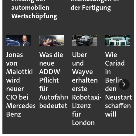
automobilen
der Fertigung
Wertschöpfung
Jonas
Was die
Uber
Wie
von
neue
und
Cariad
Malottki
ADDW-
Wayve
in
wird
Pflicht
erhalten
Berlin
neuer
für
erste
den
CIO bei
Autofahrer
Robotaxi-
Neustart
Mercedes-
bedeutet
Lizenz
schaffen
Benz
für
will
London