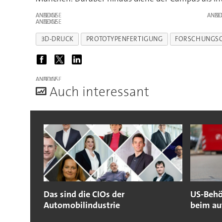
ANZEIGE
ANZE
ANZEIGE
3D-DRUCK
PROTOTYPENFERTIGUNG
FORSCHUNGS
ANZEIGE
A
uch interessant
Das sind die CIOs der
US-Behö
Automobilindustrie
beim au