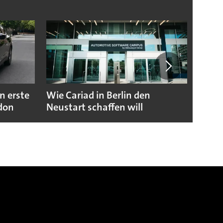
n erste
Wie Cariad in Berlin den
Wie A
ndon
Neustart schaffen will
sicht