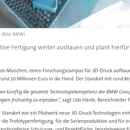
(Bild: BMW)
itive Fertigung weiter ausbauen und plant hierfü
von München, einen Forschungscampus für 3D-Druck aufbauen.
d 10 Millionen Euro in die Hand. Der Standort mit rund 80 
ir künftig die gesamte Technologiekompetenz der BMW Group
ogien frühzeitig zu erproben“
, sagt Udo Hänle, Bereichsleiter
 Standort wie ein Pilotwerk neue 3D-Druck-Technologien ent
 die Prototypenfertigung, für die Serienproduktion und für ind
rdisziplinäre Schulungs- und Projektfläche, beispielsweise f