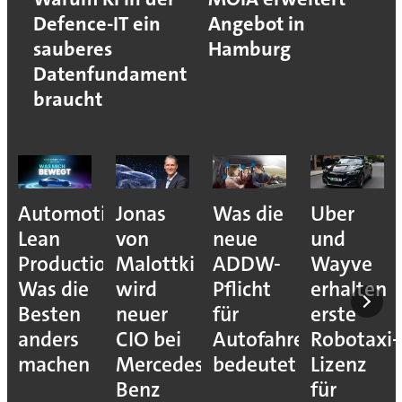
Defence-IT ein
Angebot in
sauberes
Hamburg
Datenfundament
braucht
Automotive
Jonas
Was die
Uber
Lean
von
neue
und
Production:
Malottki
ADDW-
Wayve
Was die
wird
Pflicht
erhalten
Besten
neuer
für
erste
anders
CIO bei
Autofahrer
Robotaxi-
machen
Mercedes-
bedeutet
Lizenz
Benz
für