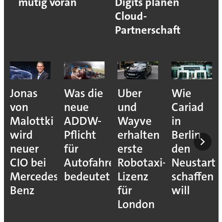
mutig voran
Digits planen
Cloud-
Partnerschaft
Jonas
Was die
Uber
Wie
von
neue
und
Cariad
Malottki
ADDW-
Wayve
in
wird
Pflicht
erhalten
Berlin
neuer
für
erste
den
CIO bei
Autofahrer
Robotaxi-
Neustart
Mercedes-
bedeutet
Lizenz
schaffen
Benz
für
will
London