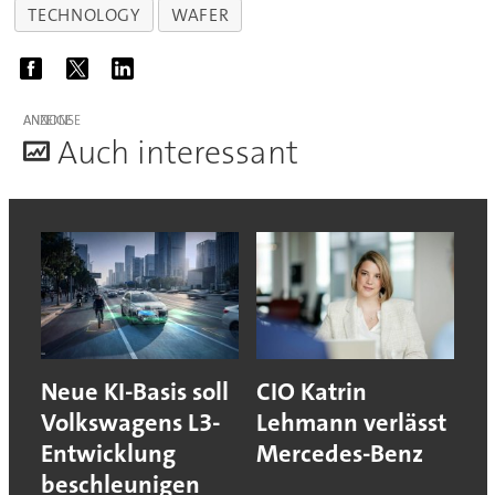
TECHNOLOGY
WAFER
ANZEIGE
A
uch interessant
Neue KI-Basis soll
CIO Katrin
Volkswagens L3-
Lehmann verlässt
Entwicklung
Mercedes-Benz
beschleunigen