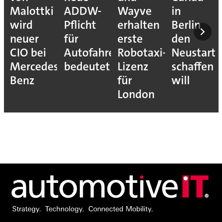
Malottki
ADDW-
Wayve
in
wird
Pflicht
erhalten
Berlin
neuer
für
erste
den
CIO bei
Autofahrer
Robotaxi-
Neustart
Mercedes-
bedeutet
Lizenz
schaffen
Benz
für
will
London