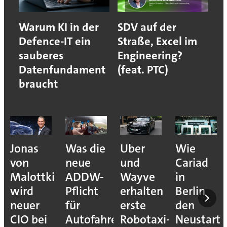
Warum KI in der
SDV auf der
Defence-IT ein
Straße, Excel im
sauberes
Engineering?
Datenfundament
(feat. PTC)
braucht
Jonas
Was die
Uber
Wie
von
neue
und
Cariad
Malottki
ADDW-
Wayve
in
wird
Pflicht
erhalten
Berlin
neuer
für
erste
den
CIO bei
Autofahrer
Robotaxi-
Neustart