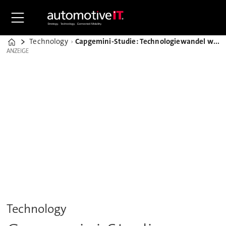
Technology
Capgemini-Studie: Technologiewandel wie von der Kutsche zum Auto durch Elektromobilität
Home
ANZEIGE
ANZEIGE
Technology