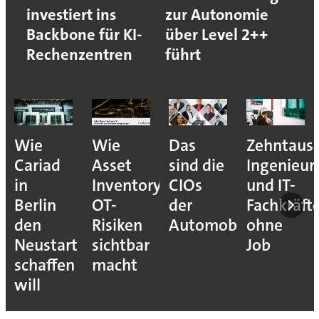
investiert ins
zur Autonomie
Backbone für KI-
über Level 2++
Rechenzentren
führt
Wie
Wie
Das
Zehntaus
Cariad
Asset
sind die
Ingenieur
in
Inventory
CIOs
und IT-
Berlin
OT-
der
Fachkräft
den
Risiken
Automobilindustrie
ohne
Neustart
sichtbar
Job
schaffen
macht
will