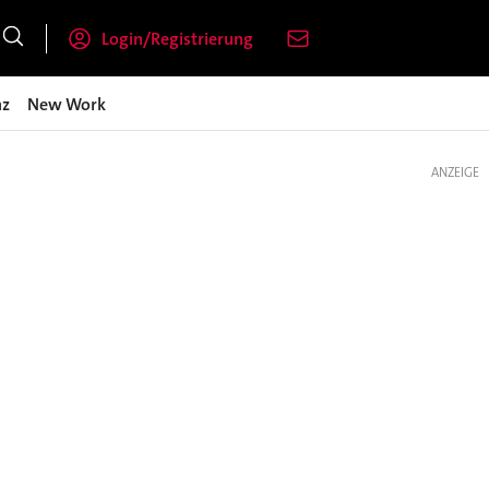
Login/Registrierung
nz
New Work
ANZEIGE