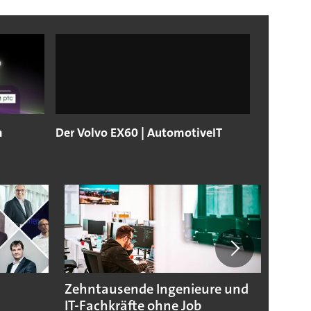
m
Der Volvo EX60 | AutomotiveIT
Zehntausende Ingenieure und
Zoox 
IT-Fachkräfte ohne Job
mit R