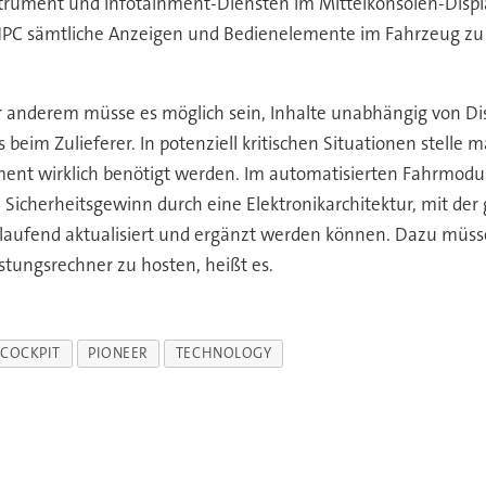
rument und Infotainment-Diensten im Mittelkonsolen-Displa
PC sämtliche Anzeigen und Bedienelemente im Fahrzeug zu e
 anderem müsse es möglich sein, Inhalte unabhängig von Dis
eim Zulieferer. In potenziell kritischen Situationen stelle ma
oment wirklich benötigt werden. Im automatisierten Fahrmodu
 Sicherheitsgewinn durch eine Elektronikarchitektur, mit de
laufend aktualisiert und ergänzt werden können. Dazu müsse
tungsrechner zu hosten, heißt es.
COCKPIT
PIONEER
TECHNOLOGY