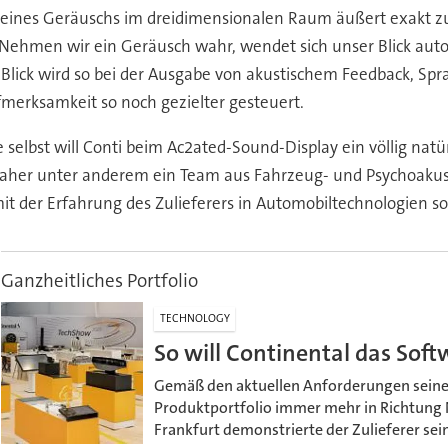
le eines Geräuschs im dreidimensionalen Raum äußert exakt zu
 Nehmen wir ein Geräusch wahr, wendet sich unser Blick aut
Blick wird so bei der Ausgabe von akustischem Feedback, Spr
merksamkeit so noch gezielter gesteuert.
selbst will Conti beim Ac2ated-Sound-Display ein völlig natü
 daher unter anderem ein Team aus Fahrzeug- und Psychoakust
it der Erfahrung des Zulieferers in Automobiltechnologien s
Ganzheitliches Portfolio
TECHNOLOGY
So will Continental das Sof
Gemäß den aktuellen Anforderungen seiner
Produktportfolio immer mehr in Richtung N
Frankfurt demonstrierte der Zulieferer se