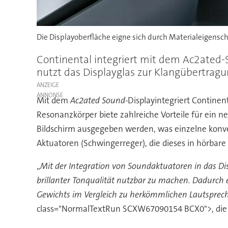
Die Displayoberfläche eigne sich durch Materialeigensc
Continental integriert mit dem Ac2ated-S
nutzt das Displayglas zur Klangübertragu
ANZEIGE
Mit dem
Ac2ated Sound
-
Display
integriert Continen
Resonanzkörper
biete zahlreiche Vorteile für
ein ne
Bildschirm ausgegeben werden
, was
einzelne
konve
Aktuatoren
(Schwingerreger)
, die
die
se
s
in
hörbare
„
Mit der Integration von Sound
a
ktuatoren
i
n das
Dis
brillante
r Tonqualität
nutzbar zu machen.
Dadurch 
Gewichts
im Vergleich zu herkömmlichen Lautsprec
class="NormalTextRun SCXW67090154 BCX0">,
die