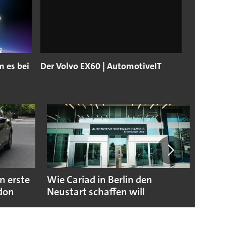
 es bei
Der Volvo EX60 | AutomotiveIT
n erste
Wie Cariad in Berlin den
Wie A
ndon
Neustart schaffen will
sicht