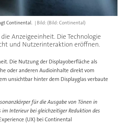
gt Continental.
(Bild: Continental)
die Anzeigeeinheit. Die Technologie
cht und Nutzerinteraktion eröffnen.
eit
. Die Nutzung der Displayoberfläche als
che oder
anderen
Audi
oinhalte
direkt vom
tem
unsichtbar hinter dem Displayglas verbaute
Resonanzkörper für die Ausgabe von Tönen
in
s im
Interieur
bei gleichzeitiger Reduktion des
xperience (UX) bei Continental