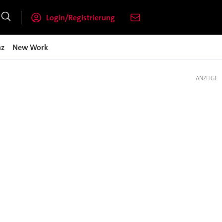
Login/Registrierung
nz
New Work
ANZEIGE