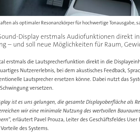
haften als optimaler Resonanzkörper für hochwertige Tonausgabe, sa
ound-Display erstmals Audiofunktionen direkt in 
ng – und soll neue Möglichkeiten für Raum, Gewi
tal
erstmals
die Lautsprecher
f
unktion
d
irekt in
die
Display
einh
uartiges Nutzererlebnis
,
bei dem
akustische
s
Feedback
,
Spra
ntionelle Lautsprecher ersetz
en könne
. Dabei nutzt das Sys
Schwingung
versetzen
.
play ist es uns gelungen, die gesamte Displayoberfläche als 
e
rreichen wir eine
minimale Nutzung des
wertvollen Bauraum
her
n
“
,
er
läutert
Pavel
Prouza
, Leiter des Geschäftsfeld
es
User E
 Vorteile des Systems.