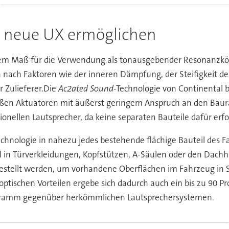
ll neue UX ermöglichen
erem Maß für die Verwendung als tonausgebender Resonanzkör
ich nach Faktoren wie der inneren Dämpfung, der Steifigkeit 
 Zulieferer.
Die
Ac2ated Sound
-Technologie von Continental b
ßen Aktuatoren mit äußerst geringem Anspruch an den Baurau
llen Lautsprecher, da keine separaten Bauteile dafür erfor
echnologie in nahezu jedes bestehende flächige Bauteil des F
l in Türverkleidungen, Kopfstützen, A-Säulen oder den Dac
estellt werden, um vorhandene Oberflächen im Fahrzeug in
ptischen Vorteilen ergebe sich dadurch auch ein bis zu 90 P
logramm gegenüber herkömmlichen Lautsprechersystemen.