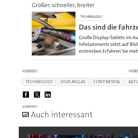
Größer, schneller, breiter
TECHNOLOGY
Das sind die Fahrz
Große Display-Tablets im A
Infotainments setzt auf Bil
erstrecken.Erfahren Sie meh
ANZEIGE
ANZE
TECHNOLOGY
DISPLAYGLAS
CONTINENTAL
AKT
ANZEIGE
A
uch interessant