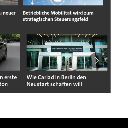
u neuer
Betriebliche Mobilität wird zum
strategischen Steuerungsfeld
n erste
Wie Cariad in Berlin den
Wie A
ndon
Neustart schaffen will
sicht