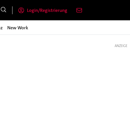
Login/Registrierung
nz
New Work
ANZEIGE