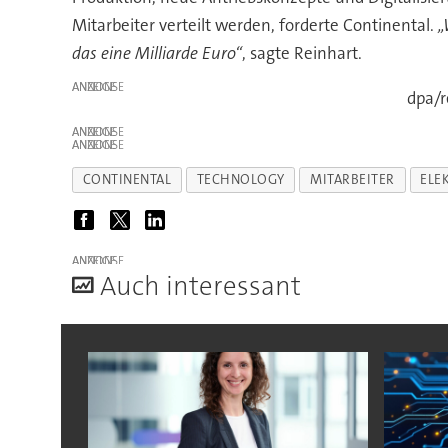
Mitarbeiter verteilt werden, forderte Continental.
„
das eine Milliarde Euro“
, sagte Reinhart.
ANZEIGE
dpa/r
ANZEIGE
ANZEIGE
CONTINENTAL
TECHNOLOGY
MITARBEITER
ELE
ANZEIGE
A
uch interessant