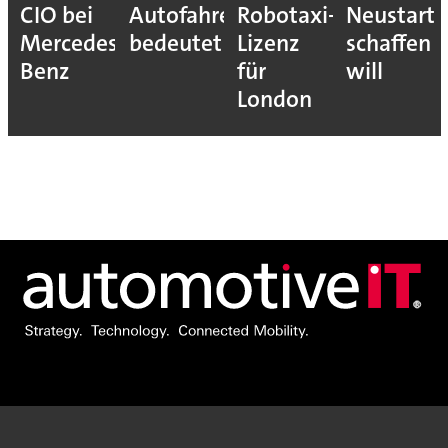
CIO bei
Autofahrer
Robotaxi-
Neustart
Mercedes-
bedeutet
Lizenz
schaffen
Benz
für
will
London