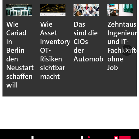
Wie
Wie
Das
Zehntaus
Cariad
Asset
sind die
Ingenieur
in
Inventory
CIOs
und IT-
Berlin
OT-
der
Fachkräft
den
Risiken
Automobilindustrie
ohne
Neustart
sichtbar
Job
schaffen
macht
will