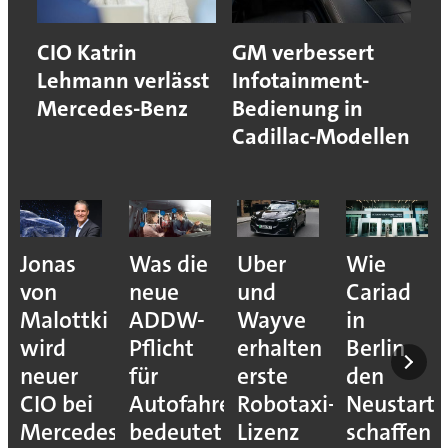
CIO Katrin
GM verbessert
Lehmann verlässt
Infotainment-
Mercedes-Benz
Bedienung in
Cadillac-Modellen
Jonas
Was die
Uber
Wie
von
neue
und
Cariad
Malottki
ADDW-
Wayve
in
wird
Pflicht
erhalten
Berlin
neuer
für
erste
den
CIO bei
Autofahrer
Robotaxi-
Neustart
Mercedes-
bedeutet
Lizenz
schaffen