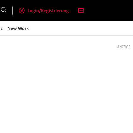
Login/Registrierung
nz
New Work
ANZEIGE