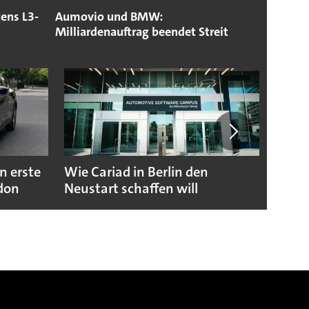
ens L3-
Aumovio und BMW:
Milliardenauftrag beendet Streit
n erste
Wie Cariad in Berlin den
Wie A
ndon
Neustart schaffen will
sicht