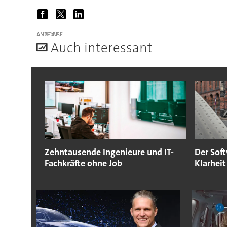
ANZEIGE
A
uch interessant
Zehntausende Ingenieure und IT-
Der Soft
Fachkräfte ohne Job
Klarheit