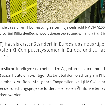
elt es sich um Hochleistungsservermit jeweils acht NVIDIA A100
 also fünf BilliardenRechenoperationen pro Sekunde.
(Bild: S
KIT) hat als erster Standort in Europa das neuart
ksten KI-Computersystemen in Europa und soll ab
tzen.
Künstliche Intelligenz (KI) neben den Algorithmen zunehmen
) seien heute ein wichtiger Bestandteil der Forschung am KI
elmholtz Artificial Intelligence Cooperation Unit (HAICU), ei
ende Forschungsprojekte fördert. Hier sollen Ähnlichkeiten
eben werden.