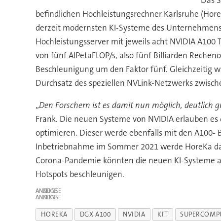
Das S
befindlichen Hochleistungsrechner Karlsruhe (HoreK
derzeit modernsten KI-Systeme des Unternehmens 
Hochleistungsserver mit jeweils acht NVIDIA A100
von fünf AIPetaFLOP/s, also fünf Billiarden Rechen
Beschleunigung um den Faktor fünf. Gleichzeitig 
Durchsatz des speziellen NVLink-Netzwerks zwisch
„
Den Forschern ist es damit nun möglich, deutlich g
Frank. Die neuen Systeme von NVIDIA erlauben es
optimieren. Dieser werde ebenfalls mit den A100- B
Inbetriebnahme im Sommer 2021 werde HoreKa damit
Corona-Pandemie könnten die neuen KI-Systeme am
Hotspots beschleunigen.
ANZEIGE
ANZEIGE
HOREKA
DGX A100
NVIDIA
KIT
SUPERCOMP