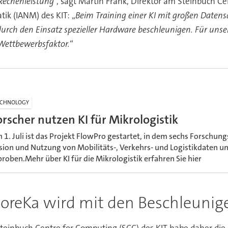
 Rechenleistung
“, sagt Martin Frank, Direktor am Steinbuch C
k (IANM) des KIT: „
Beim Training einer KI mit großen Date
durch den Einsatz spezieller Hardware beschleunigen. Für unser
Wettbewerbsfaktor.
“
ECHNOLOGY
orscher nutzen KI für Mikrologistik
 1. Juli ist das Projekt FlowPro gestartet, in dem sechs Forschun
sion und Nutzung von Mobilitäts-, Verkehrs- und Logistikdaten u
proben.Mehr über KI für die Mikrologistik erfahren Sie hier
reKa wird mit den Beschleunige