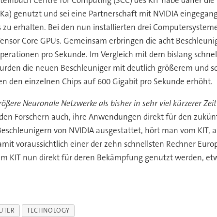
teinbuch Centre for Computing (SCC) des KIT habe daher die
a) genutzt und sei eine Partnerschaft mit NVIDIA eingegange
zu erhalten. Bei den nun installierten drei Computersyste
 Tensor Core GPUs. Gemeinsam erbringen die acht Beschleuni
operationen pro Sekunde. Im Vergleich mit dem bislang schne
wurden die neuen Beschleuniger mit deutlich größerem und s
en den einzelnen Chips auf 600 Gigabit pro Sekunde erhöht.
rößere Neuronale Netzwerke als bisher in sehr viel kürzerer Z
 den Forschern auch, ihre Anwendungen direkt für den zukün
eschleunigern von NVIDIA ausgestattet, hört man vom KIT, all
 voraussichtlich einer der zehn schnellsten Rechner Europ
 KIT nun direkt für deren Bekämpfung genutzt werden, etwa
UTER
TECHNOLOGY