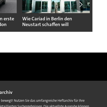
n erste
Wie Cariad in Berlin den
Wie A
ndon
Neustart schaffen will
sicht
archiv
e bewegt! Nutzen Sie das umfangreiche Heftarchiv für Ihre
detaillierten Suchergebnissen. Die aktuellste Ausgabe können