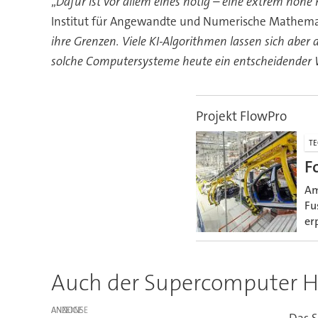
„
Dafür ist vor allem eines nötig – eine extrem hohe
Institut für Angewandte und Numerische Mathemati
ihre Grenzen. Viele KI-Algorithmen lassen sich aber 
solche Computersysteme heute ein entscheidender 
Projekt FlowPro
T
F
Am
Fu
er
Auch der Supercomputer Ho
ANZEIGE