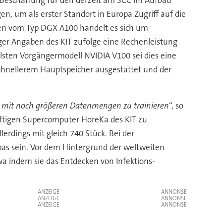
 Beschaffung für den derzeit am SCC im Aufbau
n, um als erster Standort in Europa Zugriff auf die
men vom Typ DGX A100 handelt es sich um
ger Angaben des KIT zufolge eine Rechenleistung
llsten Vorgängermodell NVIDIA V100 sei dies eine
chnellerem Hauptspeicher ausgestattet und der
eit mit noch größeren Datenmengen zu trainieren
“, so
ftigen Supercomputer HoreKa des KIT zu
erdings mit gleich 740 Stück. Bei der
as sein. Vor dem Hintergrund der weltweiten
 indem sie das Entdecken von Infektions-
ANZEIGE
ANZEIGE
ANZEIGE