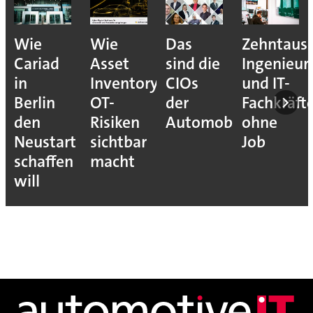
Wie
Wie
Das
Zehntaus
Cariad
Asset
sind die
Ingenieur
in
Inventory
CIOs
und IT-
Berlin
OT-
der
Fachkräft
den
Risiken
Automobilindustrie
ohne
Neustart
sichtbar
Job
schaffen
macht
will