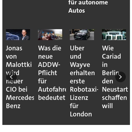
für autonome
Autos
Jonas
Was die
Uber
Wie
von
neue
und
Cariad
Malottki
ADDW-
Wayve
in
wird
Pflicht
erhalten
Berlin
neuer
für
erste
den
CIO bei
Autofahrer
Robotaxi-
Neustart
Mercedes-
bedeutet
Lizenz
schaffen
Benz
für
will
London