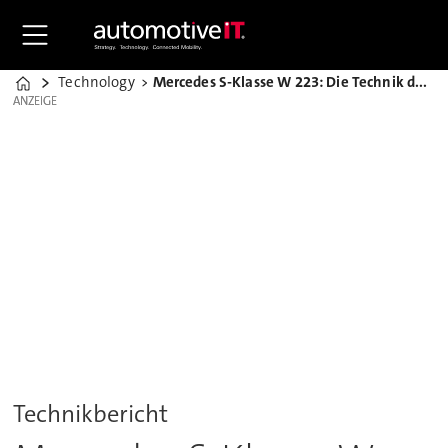
Technology
Mercedes S-Klasse W 223: Die Technik des neuen Luxusliners
Home
ANZEIGE
ANZEIGE
Technikbericht