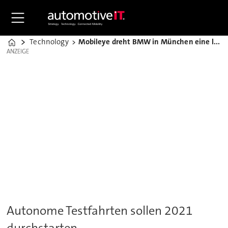
Technology
Mobileye dreht BMW in München eine lange Nase
Home
ANZEIGE
ANZEIGE
Autonome Testfahrten sollen 2021
durchstarten