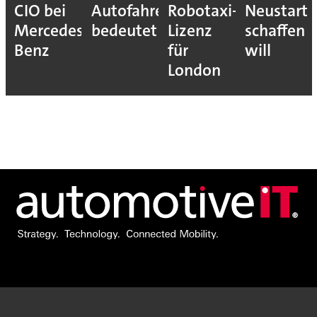
CIO bei
Autofahrer
Robotaxi-
Neustart
Mercedes-
bedeutet
Lizenz
schaffen
Benz
für
will
London