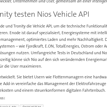
ntwickler, Unternehmen und User, gemeinsam an einer intelligen
nity testen Nios Vehicle API
de und Tronity die Vehicle API, um die technische Funktionali
ren. Enode ist darauf spezialisiert, Energiesysteme mit int
giemanagement, optimiertes Laden und mehr Nachhaltigkeit. D
emen – wie Fjordkraft, E.ON, TotalEnergies, Ostrom oder A
 Lösungen nutzen. Umfangreiche Tests in Deutschland und No
chzeitig könne sich Nio auf den sich verändernden Energiemar
ür die User maximieren.
entwickelt. Sie bietet Usern wie Flottenmanagern eine hardw
te Add-in vereinfache das Management der Elektrofahrzeuge 
ekosten und einem steuerkonformen digitalen Fahrtenbuch.
IGE