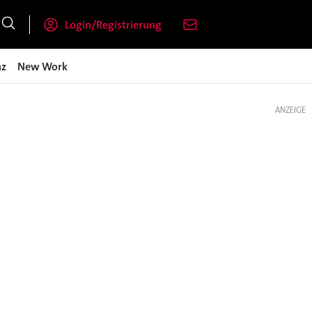
Login/Registrierung
nz
New Work
ANZEIGE