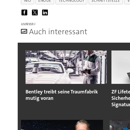
NIO
ENODE
TECHNOLOGY
SCHNITTSTELLE
V
ANZEIGE
A
uch interessant
Bentley treibt seine Traumfabrik
ZF Lifet
mutig voran
Sicherhe
Signatu