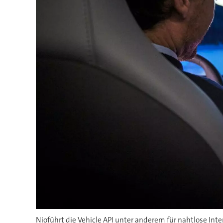
Nioführt die Vehicle API unter anderem für nahtlose Int