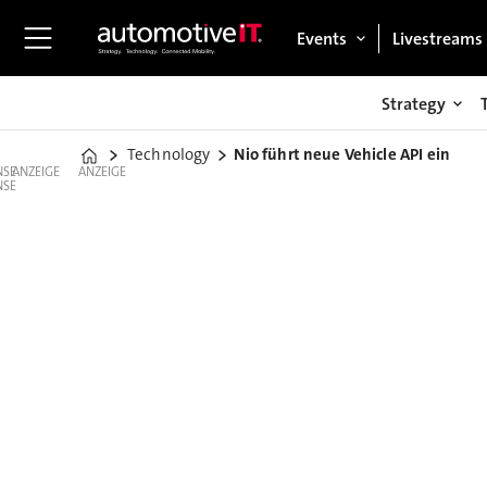
Events
Livestreams
Strategy
Technology
Nio führt neue Vehicle API ein
Home
ANZEIGE
ANZEIGE