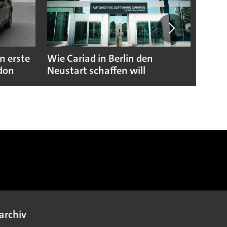
n erste
Wie Cariad in Berlin den
Wie A
ndon
Neustart schaffen will
sicht
archiv