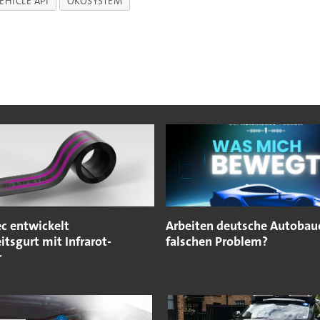
EHICLE API
ÖKOSYSTEM
ec entwickelt
Arbeiten deutsche Autobau
itsgurt mit Infrarot-
falschen Problem?
r