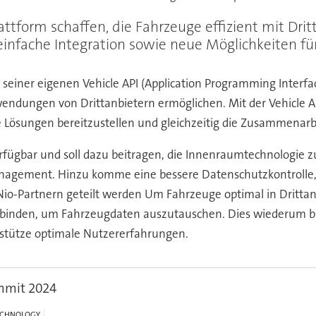
Plattform schaffen, die Fahrzeuge effizient mit D
e einfache Integration sowie neue Möglichkeiten f
einer eigenen Vehicle API (Application Programming Interface)
dungen von Drittanbietern ermöglichen. Mit der Vehicle API
he Lösungen bereitzustellen und gleichzeitig die Zusammenar
verfügbar und soll dazu beitragen, die Innenraumtechnologie zu
management. Hinzu komme eine bessere Datenschutzkontroll
Nio-Partnern geteilt werden Um Fahrzeuge optimal in Drittan
binden, um Fahrzeugdaten auszutauschen. Dies wiederum bin
erstütze optimale Nutzererfahrungen.
mmit 2024
ECHNOLOGY