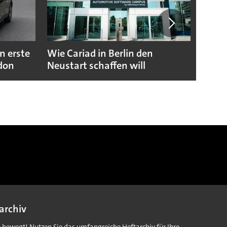
n erste
Wie Cariad in Berlin den
Wie A
ndon
Neustart schaffen will
sicht
archiv