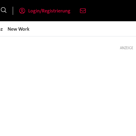
Login/Registrierung
nz
New Work
ANZEIGE