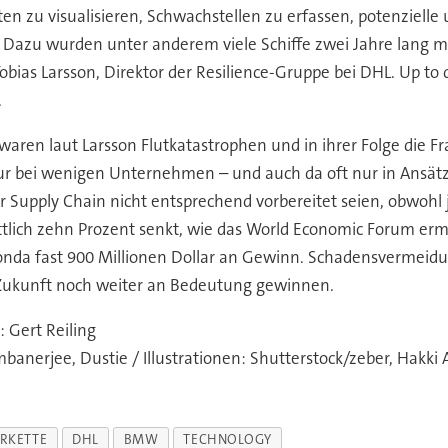
tten zu visualisieren, Schwachstellen zu erfassen, potenzielle
 Dazu wurden unter anderem viele Schiffe zwei Jahre lang mi
ias Larsson, Direktor der Resilience-Gruppe bei DHL. Up to da
.
 waren laut Larsson Flutkatastrophen und in ihrer Folge die F
nur bei wenigen Unternehmen – und auch da oft nur in Ansätz
r Supply Chain nicht entsprechend vorbereitet seien, obwohl
lich zehn Prozent senkt, wie das World Economic Forum ermit
onda fast 900 Millionen Dollar an Gewinn. Schadensvermeid
Zukunft noch weiter an Bedeutung gewinnen.
: Gert Reiling
banerjee, Dustie / Illustrationen: Shutterstock/zeber, Hakki
ERKETTE
DHL
BMW
TECHNOLOGY