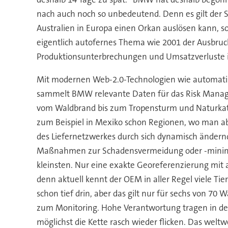
nach auch noch so unbedeutend. Denn es gilt der S
Australien in Europa einen Orkan auslösen kann, s
eigentlich autofernes Thema wie 2001 der Ausbruch
Produktionsunterbrechungen und Umsatzverluste i
Mit modernen Web-2.0-Technologien wie automatisi
sammelt BMW relevante Daten für das Risk Manage
vom Waldbrand bis zum Tropensturm und Naturkatast
zum Beispiel in Mexiko schon Regionen, wo man ab
des Liefernetzwerkes durch sich dynamisch ändern
Maßnahmen zur Schadensvermeidung oder -minimieru
kleinsten. Nur eine exakte Georeferenzierung mit
denn aktuell kennt der OEM in aller Regel viele Tie
schon tief drin, aber das gilt nur für sechs von 70 
zum Monitoring. Hohe Verantwortung tragen in der 
möglichst die Kette rasch wieder flicken. Das wel