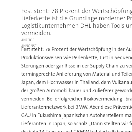
Fest steht: 78 Prozent der Wertschöpfung 
Lieferkette ist die Grundlage moderner 
Logistikunternehmen DHL haben Tools und
vermeiden.
ANZEIGE
Fest steht: 78 Prozent der Wertschöpfung in der Aut
Produktionsweisen wie Perlenkette, Just in Seque
Störungen oder gar Risse in der Supply Chain zu ve
termingerechte Anlieferung von Material und Teil
Japan, dem Hochwasser in Thailand, dem Vulkanausb
der großen Automobilbauer und Zulieferer geworden
vermeiden. Bei erfolgreicher Risikovermeidung „b
Lieferantennetzwerk bei BMW. Aber diese Präventi
GAU in Fukushima japanischen Autoherstellern mas
Lieferanten in Japan, so Scholz.„Dann stellten wir
deshalb 14 Tage zu spät.“ BMW hat deshalb begonne