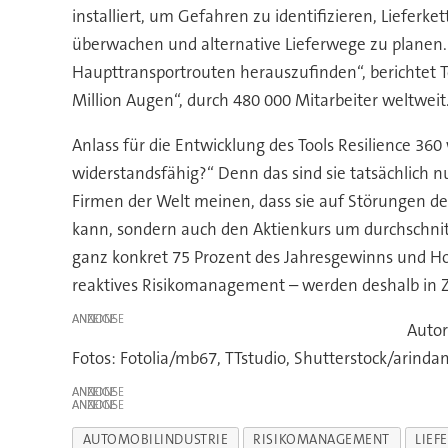
installiert, um Gefahren zu identifizieren, Lieferke
überwachen und alternative Lieferwege zu planen.
Haupttransportrouten herauszufinden“, berichtet Tob
Million Augen“, durch 480 000 Mitarbeiter weltweit
Anlass für die Entwicklung des Tools Resilience 360
widerstandsfähig?“ Denn das sind sie tatsächlich 
Firmen der Welt meinen, dass sie auf Störungen de
kann, sondern auch den Aktienkurs um durchschnitt
ganz konkret 75 Prozent des Jahresgewinns und H
reaktives Risikomanagement – werden deshalb in 
ANZEIGE
Autor
Fotos: Fotolia/mb67, TTstudio, Shutterstock/arindam
ANZEIGE
ANZEIGE
AUTOMOBILINDUSTRIE
RISIKOMANAGEMENT
LIEF