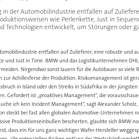
in der Automobilindustrie entfallen auf Zuliefere
Produktionsweisen wie Perlenkette, Just in Seque
 Technologien entwickelt, um Störungen oder gar
omobilindustrie entfallen auf Zulieferer, eine robuste und au
nce und Just in Time. BMW und das Logistikunternehmen DHL
rmeiden. Nirgendwo sonst lauern für die Autobauer so viele Ri
en zur Achillesferse der Produktion. Risikomanagement ist 
ruch in Island oder den Streiks in Südafrika in der jüngste
. Gefordert ist „proaktives Management“, die vorausschauen
rauche ich kein Incident Management“, sagt Alexander Scholz
on steckt bei fast allen globalen Automotive-Unternehmen n
sive Produktionseinbußen bescherten, glaubte sich BMW noc
 fest, dass ein für uns ganz wichtiger Wafer-Hersteller wegge
n, alle potenziellen Risiken entlang der Wertschöpfungskett