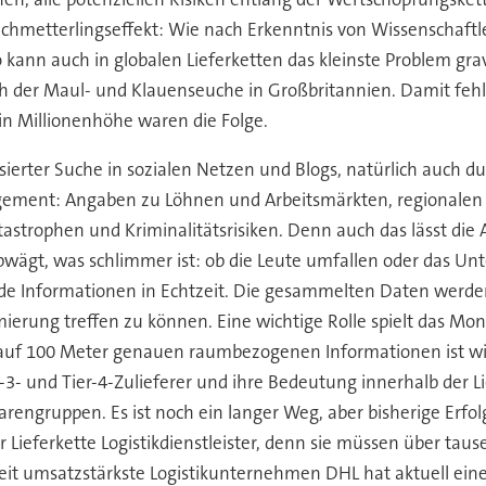
chmetterlingseffekt: Wie nach Erkenntnis von Wissenschaftle
o kann auch in globalen Lieferketten das kleinste Problem g
 der Maul- und Klauenseuche in Großbritannien. Damit fehlte
n Millionenhöhe waren die Folge.
erter Suche in sozialen Netzen und Blogs, natürlich auch d
ment: Angaben zu Löhnen und Arbeitsmärkten, regionalen I
rophen und Kriminalitätsrisiken. Denn auch das lässt die Au
wägt, was schlimmer ist: ob die Leute umfallen oder das U
de Informationen in Echtzeit. Die gesammelten Daten werden
ng treffen zu können. Eine wichtige Rolle spielt das Monito
 auf 100 Meter genauen raumbezogenen Informationen ist wir
r-3- und Tier-4-Zulieferer und ihre Bedeutung innerhalb der Li
Warengruppen. Es ist noch ein langer Weg, aber bisherige Erfolg
Lieferkette Logistikdienstleister, denn sie müssen über tau
tweit umsatzstärkste Logistikunternehmen DHL hat aktuell e