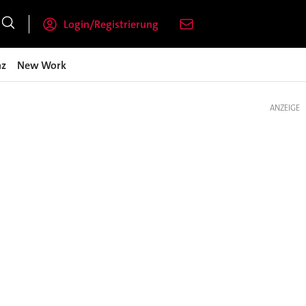
Login/Registrierung
nz
New Work
ANZEIGE