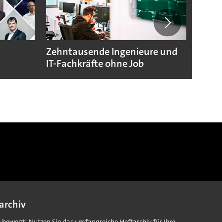
Zehntausende Ingenieure und
Zoox 
IT-Fachkräfte ohne Job
mit R
archiv