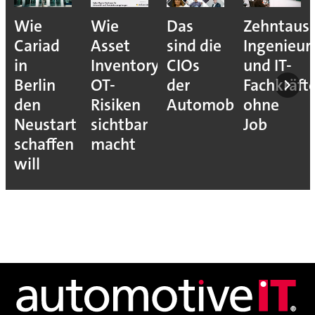
Wie
Wie
Das
Zehntaus
Cariad
Asset
sind die
Ingenieur
in
Inventory
CIOs
und IT-
Berlin
OT-
der
Fachkräft
den
Risiken
Automobilindustrie
ohne
Neustart
sichtbar
Job
schaffen
macht
will