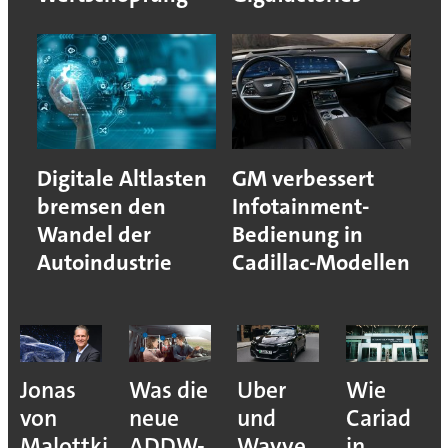
Digitale Altlasten
GM verbessert
bremsen den
Infotainment-
Wandel der
Bedienung in
Autoindustrie
Cadillac-Modellen
Jonas
Was die
Uber
Wie
von
neue
und
Cariad
Malottki
ADDW-
Wayve
in