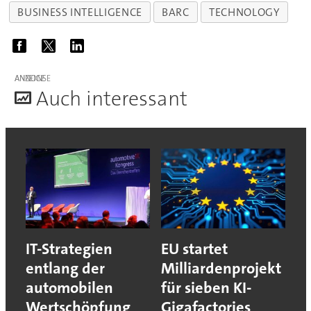
BUSINESS INTELLIGENCE
BARC
TECHNOLOGY
ANZEIGE
A
uch interessant
IT-Strategien
EU startet
entlang der
Milliardenprojekt
automobilen
für sieben KI-
Wertschöpfung
Gigafactories