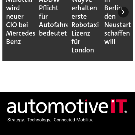
wird
Pflicht
erhalten
Berlin
neuer
für
erste
den
CIO bei
Autofahrer
Robotaxi-
Neustart
Mercedes-
bedeutet
Lizenz
schaffen
Benz
für
will
London