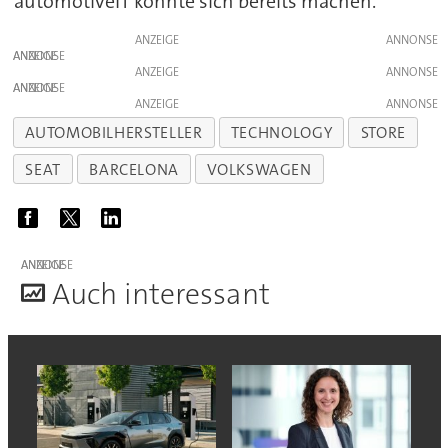
automotiveIT konnte sich bereits machen.
ANZEIGE
ANZEIGE
ANZEIGE
ANZEIGE
ANZEIGE
AUTOMOBILHERSTELLER
TECHNOLOGY
STORE
SEAT
BARCELONA
VOLKSWAGEN
ANZEIGE
A
uch interessant