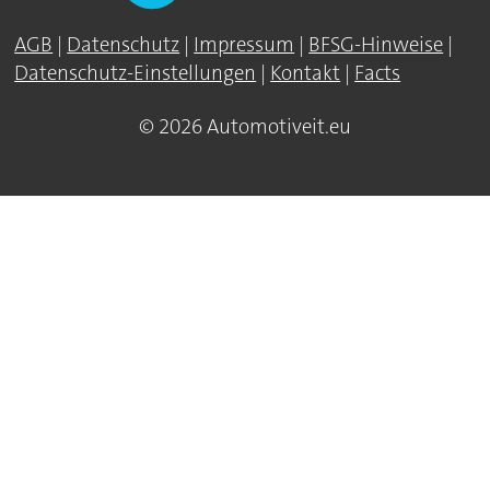
AGB
|
Datenschutz
|
Impressum
|
BFSG-Hinweise
|
Datenschutz-Einstellungen
|
Kontakt
|
Facts
© 2026 Automotiveit.eu