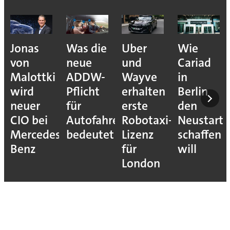
Jonas
Was die
Uber
Wie
von
neue
und
Cariad
Malottki
ADDW-
Wayve
in
wird
Pflicht
erhalten
Berlin
neuer
für
erste
den
CIO bei
Autofahrer
Robotaxi-
Neustart
Mercedes-
bedeutet
Lizenz
schaffen
Benz
für
will
London