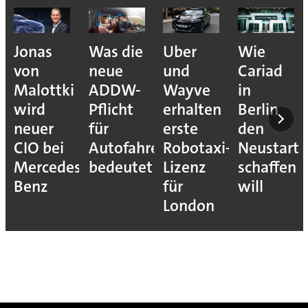
Jonas
Was die
Uber
Wie
von
neue
und
Cariad
Malottki
ADDW-
Wayve
in
wird
Pflicht
erhalten
Berlin
neuer
für
erste
den
CIO bei
Autofahrer
Robotaxi-
Neustart
Mercedes-
bedeutet
Lizenz
schaffen
Benz
für
will
London