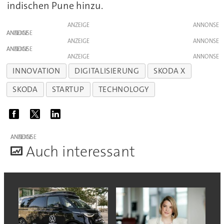
indischen Pune hinzu.
ANZEIGE
ANZEIGE
ANZEIGE
ANZEIGE
ANZEIGE
INNOVATION
DIGITALISIERUNG
SKODA X
SKODA
STARTUP
TECHNOLOGY
ANZEIGE
A
uch interessant