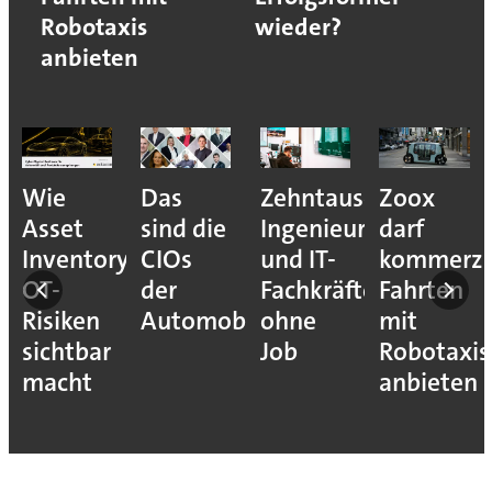
Robotaxis
wieder?
anbieten
Wie
Das
Zehntausende
Zoox
Asset
sind die
Ingenieure
darf
Inventory
CIOs
und IT-
kommerzi
OT-
der
Fachkräfte
Fahrten
Risiken
Automobilindustrie
ohne
mit
sichtbar
Job
Robotaxis
macht
anbieten